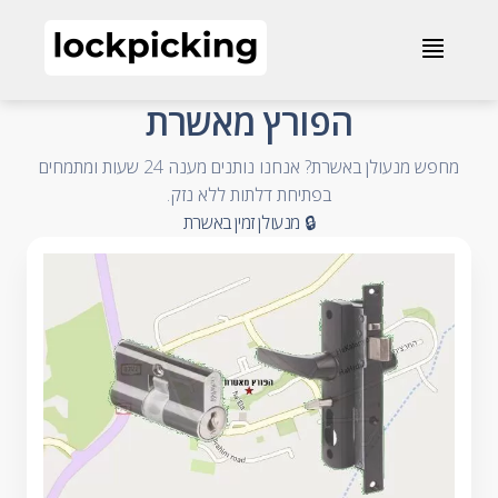
הפורץ מאשרת - 072-2013050 - מנעולנים און ליין
≣
- Accessible Business Name
הפורץ מאשרת
מחפש מנעולן באשרת? אנחנו נותנים מענה 24 שעות ומתמחים
- Accessible Summary
בפתיחת דלתות ללא נזק.
- Accessible Category and City
🔒 מנעולן זמין באשרת