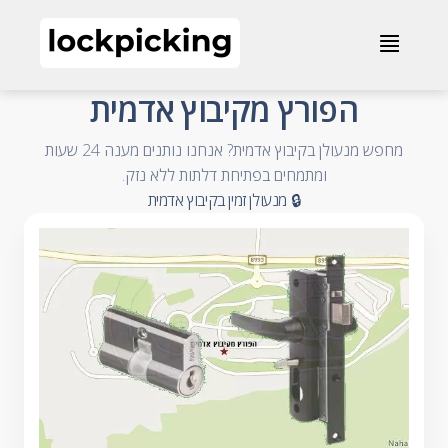
הפורץ מקיבוץ אדמית - 072-2013050 - מנעולנים און ליין
≣
- Accessible Business Name
הפורץ מקיבוץ אדמית
מחפש מנעולן בקיבוץ אדמית? אנחנו נותנים מענה 24 שעות
- Accessible Summary
ומתמחים בפתיחת דלתות ללא נזק.
- Accessible Category and City
🔒 מנעולן זמין בקיבוץ אדמית