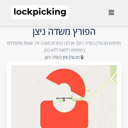
הפורץ משדה ניצן - 072-2013049 - מנעולנים און ליין
≣
- Accessible Business Name
הפורץ משדה ניצן
מחפש מנעולן בשדה ניצן? אנחנו נותנים מענה 24 שעות ומתמחים
- Accessible Summary
בפתיחת דלתות ללא נזק.
- Accessible Category and City
🔒 מנעולן זמין בשדה ניצן