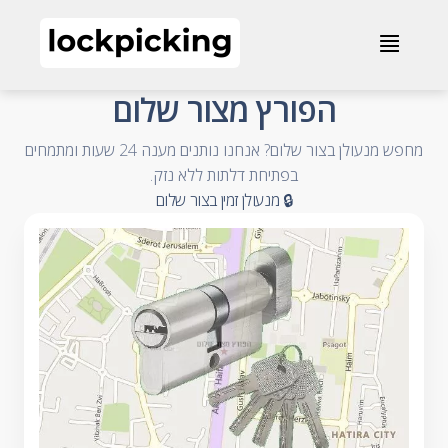
הפורץ מצור שלום - 072-2013043 - מנעולנים און ליין
≣
- Accessible Business Name
הפורץ מצור שלום
מחפש מנעולן בצור שלום? אנחנו נותנים מענה 24 שעות ומתמחים
- Accessible Summary
בפתיחת דלתות ללא נזק.
- Accessible Category and City
🔒 מנעולן זמין בצור שלום