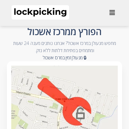
הפורץ ממרכז אשכול - 072-2013043 - מנעולנים און ליין
≣
- Accessible Business Name
הפורץ ממרכז אשכול
מחפש מנעולן במרכז אשכול? אנחנו נותנים מענה 24 שעות
- Accessible Summary
ומתמחים בפתיחת דלתות ללא נזק.
- Accessible Category and City
🔒 מנעולן זמין במרכז אשכול