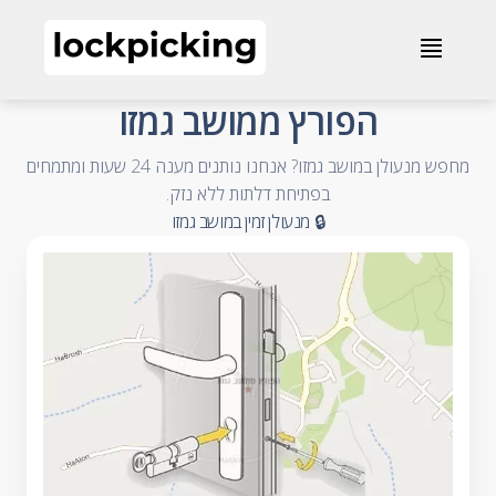
הפורץ ממושב גמזו - 072-2013050 - מנעולנים און ליין
≣
- Accessible Business Name
הפורץ ממושב גמזו
מחפש מנעולן במושב גמזו? אנחנו נותנים מענה 24 שעות ומתמחים
- Accessible Summary
בפתיחת דלתות ללא נזק.
- Accessible Category and City
🔒 מנעולן זמין במושב גמזו